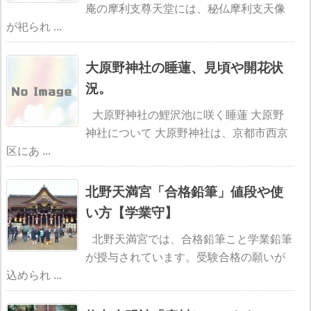
庵の摩利支尊天堂には、秘仏摩利支天像
が祀られ ...
大原野神社の睡蓮、見頃や開花状
況。
大原野神社の鯉沢池に咲く睡蓮 大原野
神社について 大原野神社は、京都市西京
区にあ ...
北野天満宮「合格鉛筆」値段や使
い方【学業守】
北野天満宮では、合格鉛筆こと学業鉛筆
が授与されています。受験合格の願いが
込められ ...