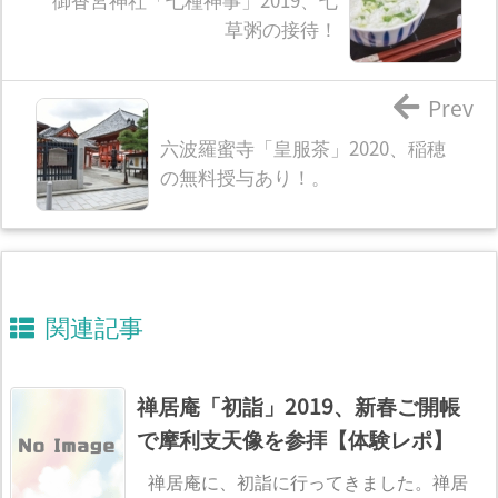
草粥の接待！
Prev
六波羅蜜寺「皇服茶」2020、稲穂
の無料授与あり！。
関連記事
禅居庵「初詣」2019、新春ご開帳
で摩利支天像を参拝【体験レポ】
禅居庵に、初詣に行ってきました。禅居