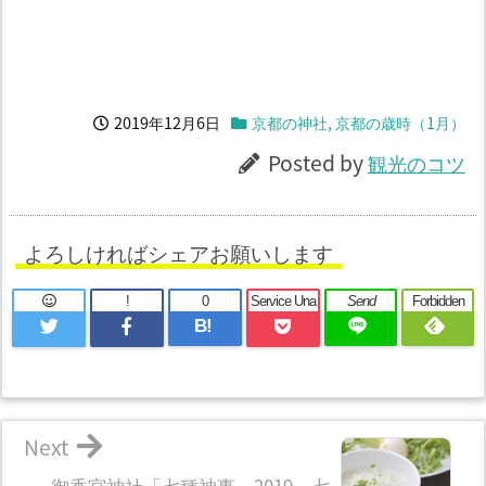
2019年12月6日
京都の神社
,
京都の歳時（1月）
Posted by
観光のコツ
よろしければシェアお願いします
!
0
Service Una
Send
Forbidden
B!
Next
御香宮神社「七種神事」2019、七