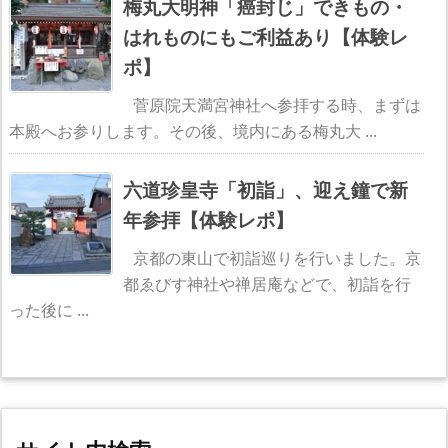
梅丸大明神「癌封じ」できもの・
はれものにもご利益あり【体験レ
ポ】
菅原院天満宮神社へ参拝する時、まずは
本殿へお参りします。その後、境内にある梅丸大 ...
六道珍皇寺「初詣」、迎え鐘で新
年参拝【体験レポ】
京都の東山で初詣巡りを行いました。京
都ゑびす神社や禅居庵などで、初詣を行
った後に ...