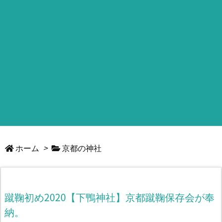
ホーム
>
京都の神社
蹴鞠初め2020【下鴨神社】京都蹴鞠保存会が奉
納。