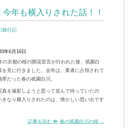
9】今年も横入りされた話！！
の旅行記
020年6月16日
19年の京都の桜の開花宣言が行われた後、祇園白
桜を見に行きました。去年は、業者に占領されて
地帯だった春の祇園白川。
写真を撮影しようと思って並んで待っていたの
いきなり横入りされたのは、懐かしい思い出です
記事を読む
春の祇園白川の桜 ...