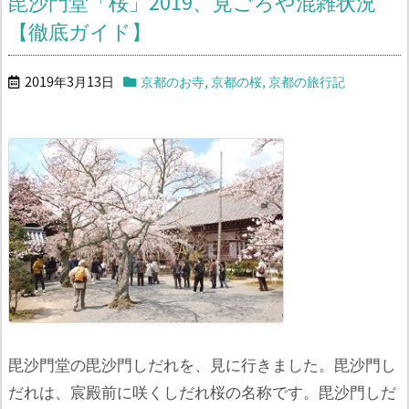
毘沙門堂「桜」2019、見ごろや混雑状況
【徹底ガイド】
2019年3月13日
京都のお寺
,
京都の桜
,
京都の旅行記
毘沙門堂の毘沙門しだれを、見に行きました。毘沙門し
だれは、宸殿前に咲くしだれ桜の名称です。
毘沙門しだ