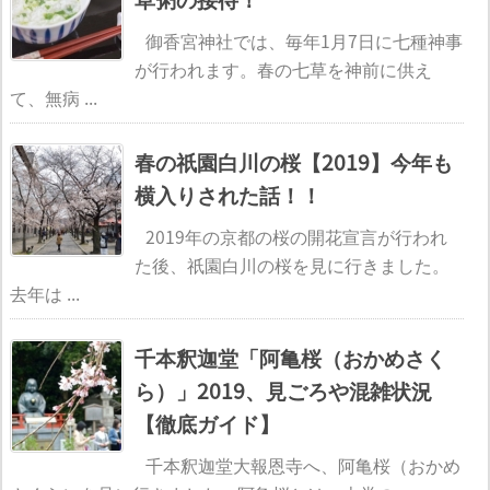
御香宮神社では、毎年1月7日に七種神事
が行われます。春の七草を神前に供え
て、無病 ...
春の祇園白川の桜【2019】今年も
横入りされた話！！
2019年の京都の桜の開花宣言が行われ
た後、祇園白川の桜を見に行きました。
去年は ...
千本釈迦堂「阿亀桜（おかめさく
ら）」2019、見ごろや混雑状況
【徹底ガイド】
千本釈迦堂大報恩寺へ、阿亀桜（おかめ