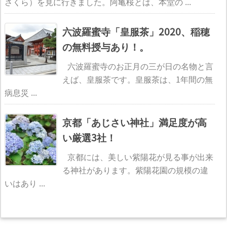
さくら）を見に行きました。阿亀桜とは、本堂の ...
六波羅蜜寺「皇服茶」2020、稲穂
の無料授与あり！。
六波羅蜜寺のお正月の三が日の名物と言
えば、皇服茶です。皇服茶は、1年間の無
病息災 ...
京都「あじさい神社」満足度が高
い厳選3社！
京都には、美しい紫陽花が見る事が出来
る神社があります。紫陽花園の規模の違
いはあり ...