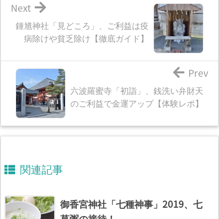
Next
鍾馗神社「見どころ」、ご利益は疫
病除けや貧乏除け【徹底ガイド】
Prev
六波羅蜜寺「初詣」、銭洗い弁財天
のご利益で金運アップ【体験レポ】
関連記事
御香宮神社「七種神事」2019、七
草粥の接待！