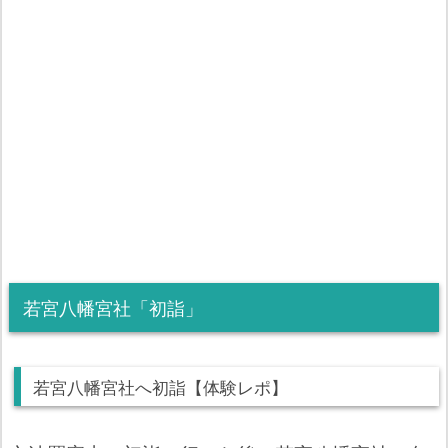
若宮八幡宮社「初詣」
若宮八幡宮社へ初詣【体験レポ】