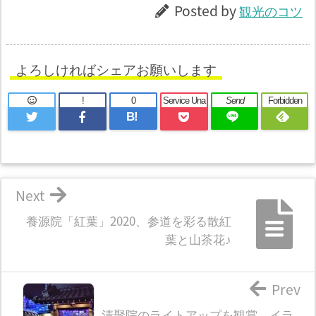
Posted by
観光のコツ
よろしければシェアお願いします
!
0
Service Una
Send
Forbidden
B!
Next
養源院「紅葉」2020、参道を彩る散紅
葉と山茶花♪
Prev
清聚院のライトアップを観賞。イラ