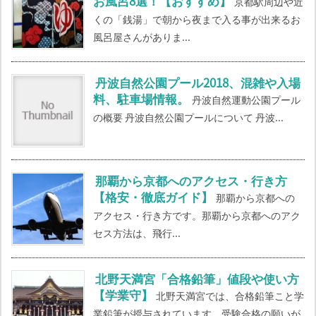
お風呂8選！【おすすめ】
京都駅周辺や近
くの「銭湯」で朝から夜まで入る事が出来るお
風呂屋さんがありま...
丹波自然公園プール2018、混雑や入場
料、駐車場情報。
丹波自然運動公園プール
の概要 丹波自然公園プールについて 丹波...
那覇から京都へのアクセス・行き方
【格安・徹底ガイド】
那覇から京都への
アクセス・行き方です。那覇から京都へのアク
セス方法は、飛行...
北野天満宮「合格鉛筆」値段や使い方
【学業守】
北野天満宮では、合格鉛筆こと学
業鉛筆が授与されています。受験合格の願いが