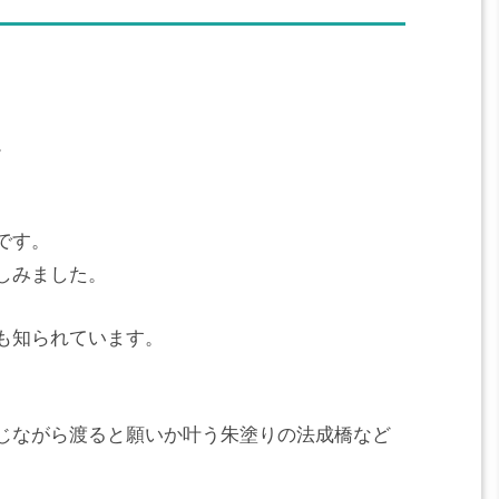
。
です。
しみました。
も知られています。
じながら渡ると願いか叶う朱塗りの法成橋など