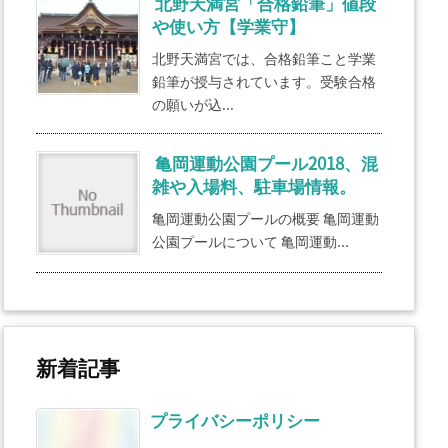
北野天満宮「合格鉛筆」値段
や使い方【学業守】
北野天満宮では、合格鉛筆こと学業
鉛筆が授与されています。受験合格
の願いが込...
亀岡運動公園プール2018、混
雑や入場料、駐車場情報。
亀岡運動公園プールの概要 亀岡運動
公園プールについて 亀岡運動...
新着記事
プライバシーポリシー