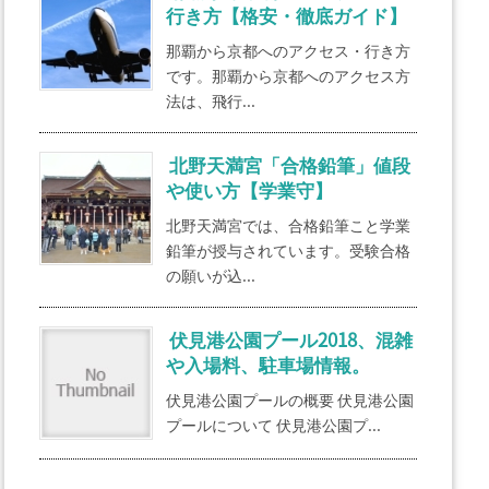
行き方【格安・徹底ガイド】
那覇から京都へのアクセス・行き方
です。那覇から京都へのアクセス方
法は、飛行...
北野天満宮「合格鉛筆」値段
や使い方【学業守】
北野天満宮では、合格鉛筆こと学業
鉛筆が授与されています。受験合格
の願いが込...
伏見港公園プール2018、混雑
や入場料、駐車場情報。
伏見港公園プールの概要 伏見港公園
プールについて 伏見港公園プ...