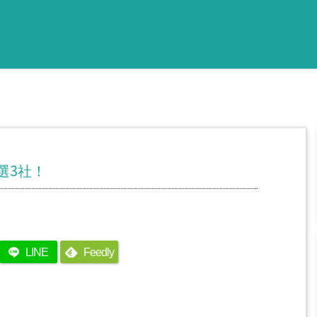
選3社！
LINE
Feedly