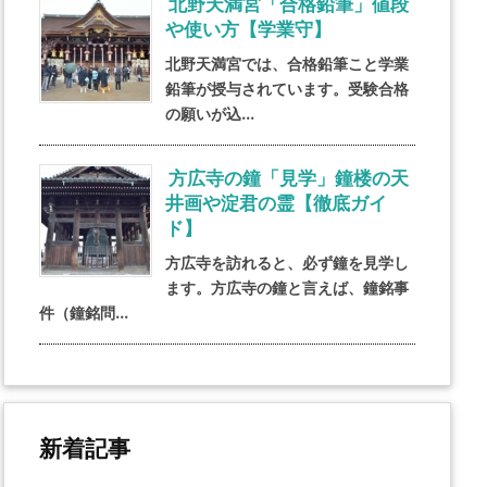
北野天満宮「合格鉛筆」値段
や使い方【学業守】
北野天満宮では、合格鉛筆こと学業
鉛筆が授与されています。受験合格
の願いが込...
方広寺の鐘「見学」鐘楼の天
井画や淀君の霊【徹底ガイ
ド】
方広寺を訪れると、必ず鐘を見学し
ます。方広寺の鐘と言えば、鐘銘事
件（鐘銘問...
新着記事