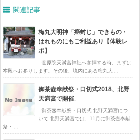
関連記事
梅丸大明神「癌封じ」できもの・
はれものにもご利益あり【体験レ
ポ】
菅原院天満宮神社へ参拝する時、まずは
本殿へお参りします。その後、境内にある梅丸大 ...
御茶壺奉献祭・口切式2018、北野
天満宮で開催。
御茶壺奉献祭・口切式 北野天満宮につ
いて 北野天満宮では、11月に御茶壺奉献
祭・ ...