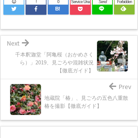
!
0
Service Una
Send
Forbidden
B!
Next
千本釈迦堂「阿亀桜（おかめさく
ら）」2019、見ごろや混雑状況
【徹底ガイド】
Prev
地蔵院「椿」、見ごろの五色八重散
椿を撮影【徹底ガイド】