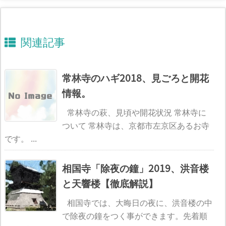
関連記事
常林寺のハギ2018、見ごろと開花
情報。
常林寺の萩、見頃や開花状況 常林寺に
ついて 常林寺は、京都市左京区あるお寺
です。 ...
相国寺「除夜の鐘」2019、洪音楼
と天響楼【徹底解説】
相国寺では、大晦日の夜に、洪音楼の中
で除夜の鐘をつく事ができます。先着順