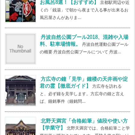
お風呂8選！【おすすめ】
京都駅周辺や近
くの「銭湯」で朝から夜まで入る事が出来るお
風呂屋さんがありま...
丹波自然公園プール2018、混雑や入場
料、駐車場情報。
丹波自然運動公園プール
の概要 丹波自然公園プールについて 丹波...
方広寺の鐘「見学」鐘楼の天井画や淀
君の霊【徹底ガイド】
方広寺を訪れる
と、必ず鐘を見学します。方広寺の鐘と言え
ば、鐘銘事件（鐘銘問...
北野天満宮「合格鉛筆」値段や使い方
【学業守】
北野天満宮では、合格鉛筆こと学