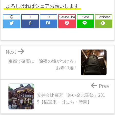
よろしければシェアお願いします
!
0
Service Una
Send
Forbidden
B!
Next
京都で確実に「除夜の鐘がつける」
お寺11選！
Prev
安井金比羅宮「終い金比羅祭」201
9【稲宝来・日にち・時間】