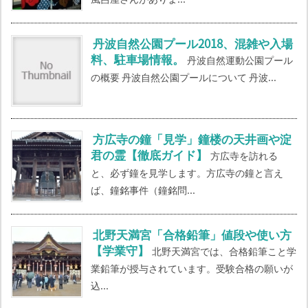
丹波自然公園プール2018、混雑や入場
料、駐車場情報。
丹波自然運動公園プール
の概要 丹波自然公園プールについて 丹波...
方広寺の鐘「見学」鐘楼の天井画や淀
君の霊【徹底ガイド】
方広寺を訪れる
と、必ず鐘を見学します。方広寺の鐘と言え
ば、鐘銘事件（鐘銘問...
北野天満宮「合格鉛筆」値段や使い方
【学業守】
北野天満宮では、合格鉛筆こと学
業鉛筆が授与されています。受験合格の願いが
込...