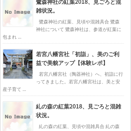
鷺森神社の紅葉2018、見ごろと混
雑状況。
鷺森神社の紅葉、見頃や混雑具合 鷺森
神社について 鷺森神社は、参道が紅葉に
包まれ ...
若宮八幡宮社「初詣」、美のご利
益で美貌アップ【体験レポ】
若宮八幡宮社（陶器神社）へ、初詣に行
ってきました。若宮八幡宮社は、美と安
産子育て ...
糺の森の紅葉2018、見ごろと混雑
状況。
糺の森の紅葉、見頃や混雑具合 糺の森