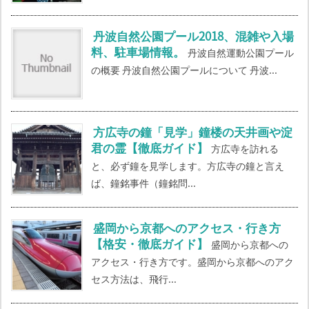
丹波自然公園プール2018、混雑や入場
料、駐車場情報。
丹波自然運動公園プール
の概要 丹波自然公園プールについて 丹波...
方広寺の鐘「見学」鐘楼の天井画や淀
君の霊【徹底ガイド】
方広寺を訪れる
と、必ず鐘を見学します。方広寺の鐘と言え
ば、鐘銘事件（鐘銘問...
盛岡から京都へのアクセス・行き方
【格安・徹底ガイド】
盛岡から京都への
アクセス・行き方です。盛岡から京都へのアク
セス方法は、飛行...