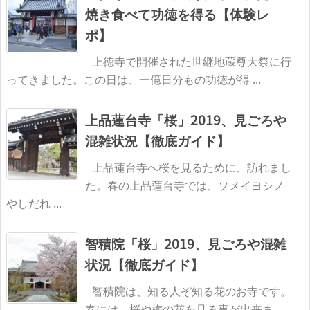
焼き食べて功徳を得る【体験レ
ポ】
上徳寺で開催された世継地蔵尊大祭に行
ってきました。この日は、一億日分もの功徳が得 ...
上品蓮台寺「桜」2019、見ごろや
混雑状況【徹底ガイド】
上品蓮台寺へ桜を見るために、訪れまし
た。春の上品蓮台寺では、ソメイヨシノ
やしだれ ...
智積院「桜」2019、見ごろや混雑
状況【徹底ガイド】
智積院は、知る人ぞ知る花のお寺です。
春には、桜や梅の花を見る事が出来ま