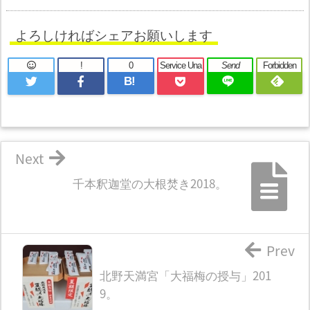
よろしければシェアお願いします
!
0
Service Una
Send
Forbidden
B!
Next
千本釈迦堂の大根焚き2018。
Prev
北野天満宮「大福梅の授与」201
9。