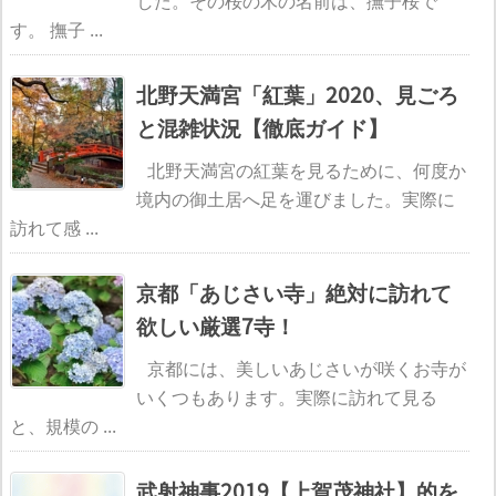
した。その桜の木の名前は、撫子桜で
す。 撫子 ...
北野天満宮「紅葉」2020、見ごろ
と混雑状況【徹底ガイド】
北野天満宮の紅葉を見るために、何度か
境内の御土居へ足を運びました。実際に
訪れて感 ...
京都「あじさい寺」絶対に訪れて
欲しい厳選7寺！
京都には、美しいあじさいが咲くお寺が
いくつもあります。実際に訪れて見る
と、規模の ...
武射神事2019【上賀茂神社】的を